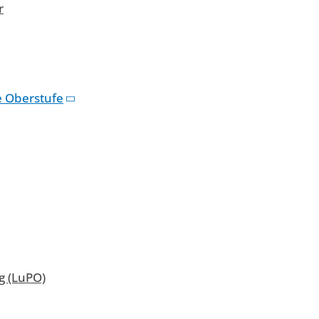
r
e Oberstufe
 (LuPO)