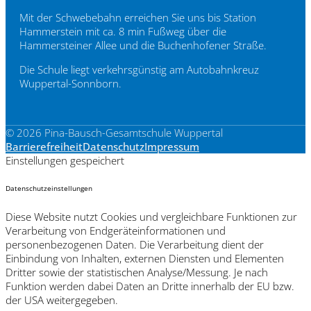
Mit der Schwebebahn erreichen Sie uns bis Station
Hammerstein mit ca. 8 min Fußweg über die
Hammersteiner Allee und die Buchenhofener Straße.
Die Schule liegt verkehrsgünstig am Autobahnkreuz
Wuppertal-Sonnborn.
© 2026 Pina-Bausch-Gesamtschule Wuppertal
Barrierefreiheit
Datenschutz
Impressum
Einstellungen gespeichert
Datenschutzeinstellungen
Diese Website nutzt Cookies und vergleichbare Funktionen zur
Verarbeitung von Endgeräteinformationen und
personenbezogenen Daten. Die Verarbeitung dient der
Einbindung von Inhalten, externen Diensten und Elementen
Dritter sowie der statistischen Analyse/Messung. Je nach
Funktion werden dabei Daten an Dritte innerhalb der EU bzw.
der USA weitergegeben.